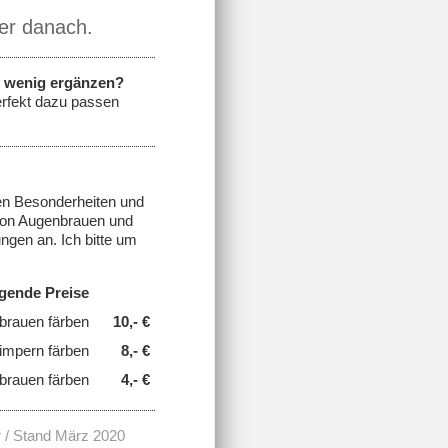
der danach.
n wenig ergänzen?
perfekt dazu passen
ren Besonderheiten und
 von Augenbrauen und
ngen an. Ich bitte um
gende Preise
rauen färben
10,- €
mpern färben
8,- €
brauen färben
4,- €
r / Stand März 2020